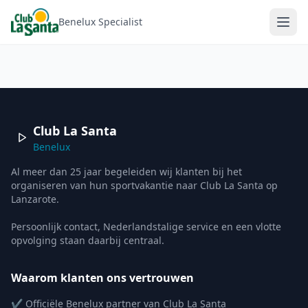
Benelux Specialist
Club La Santa
Benelux
Al meer dan 25 jaar begeleiden wij klanten bij het
organiseren van hun sportvakantie naar Club La Santa op
Lanzarote.
Persoonlijk contact, Nederlandstalige service en een vlotte
opvolging staan daarbij centraal.
Waarom klanten ons vertrouwen
✔ Officiële Benelux partner van Club La Santa